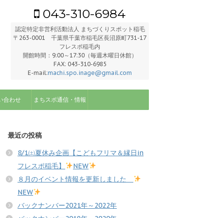
043-310-6984
認定特定非営利活動法人 まちづくりスポット稲毛
〒263-0001 千葉県千葉市稲毛区長沼原町731-17
フレスポ稲毛内
開館時間：9:00～17:30（毎週木曜日休館）
FAX: 043-310-6985
E-mail:
machi.spo.inage@gmail.com
い合わせ
まちスポ通信・情報
最近の投稿
8/1㈯夏休み企画【こどもフリマ＆縁日in
フレスポ稲毛】
NEW
８月のイベント情報を更新しました
NEW
バックナンバー2021年～2022年