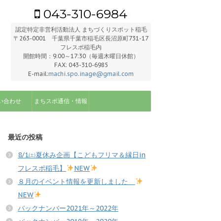
043-310-6984
認定特定非営利活動法人 まちづくりスポット稲毛
〒263-0001 千葉県千葉市稲毛区長沼原町731-17
フレスポ稲毛内
開館時間：9:00～17:30（毎週木曜日休館）
FAX: 043-310-6985
E-mail:
machi.spo.inage@gmail.com
い合わせ
まちスポ通信・情報
最近の投稿
8/1㈯夏休み企画【こどもフリマ＆縁日in
フレスポ稲毛】
NEW
８月のイベント情報を更新しました
NEW
バックナンバー2021年～2022年