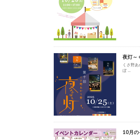
夜灯～く
くさ野あ
ぼ ...
10月