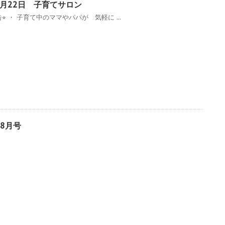
 7月22日 子育てサロン
告⭐︎ ・ 子育て中のママやパパが 気軽に ...
年8月号