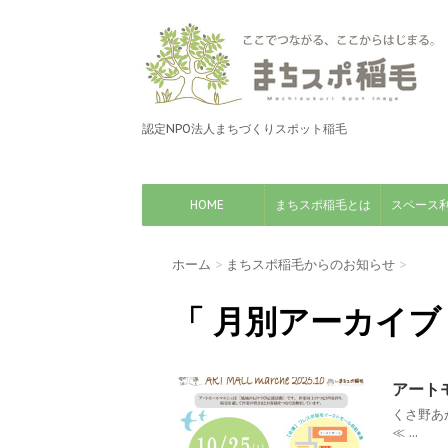
認定NPO法人まちづくりスポット稲毛
HOME
まちスポ稲毛とは
スペース
ホーム
>
まちスポ稲毛からのお知らせ
>
「 月別アーカイブ：
アートモ
くさ野あ
≪ ...