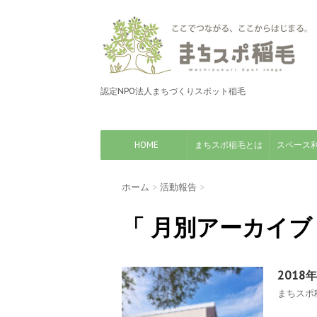
認定NPO法人まちづくりスポット稲毛
HOME
まちスポ稲毛とは
スペース
ホーム
>
活動報告
>
「 月別アーカイブ：
2018
まちスポ稲