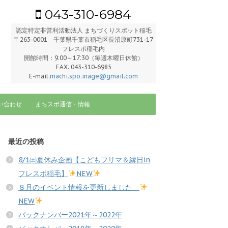
043-310-6984
認定特定非営利活動法人 まちづくりスポット稲毛
〒263-0001 千葉県千葉市稲毛区長沼原町731-17
フレスポ稲毛内
開館時間：9:00～17:30（毎週木曜日休館）
FAX: 043-310-6985
E-mail:
machi.spo.inage@gmail.com
い合わせ
まちスポ通信・情報
最近の投稿
8/1㈯夏休み企画【こどもフリマ＆縁日in
フレスポ稲毛】
NEW
８月のイベント情報を更新しました
NEW
バックナンバー2021年～2022年