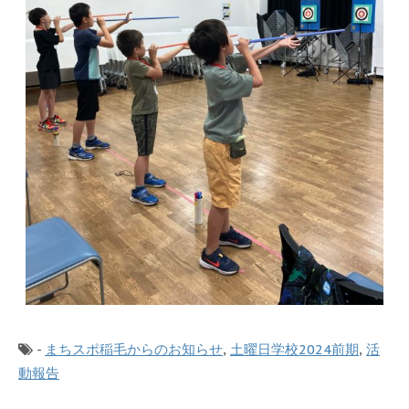
-
まちスポ稲毛からのお知らせ
,
土曜日学校2024前期
,
活
動報告