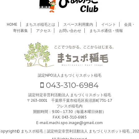
HOME
まちスポ稲毛とは
スペース利用案内
イベント
会員・
寄付募集
アクセス
お問い合わせ
まちスポ通信・情報
認定NPO法人まちづくりスポット稲毛
043-310-6984
認定特定非営利活動法人 まちづくりスポット稲毛
〒263-0001 千葉県千葉市稲毛区長沼原町731-17
フレスポ稲毛内
開館時間：9:00～17:30（毎週木曜日休館）
FAX: 043-310-6985
E-mail:
machi.spo.inage@gmail.com
Copyright© まちスポ稲毛｜認定特定非営利活動法人 まちづくりスポット稲毛 , 202