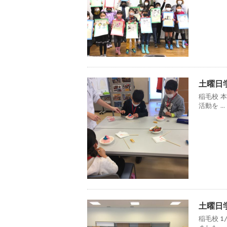
土曜日学
稲毛校 
活動を ...
土曜日学
稲毛校 