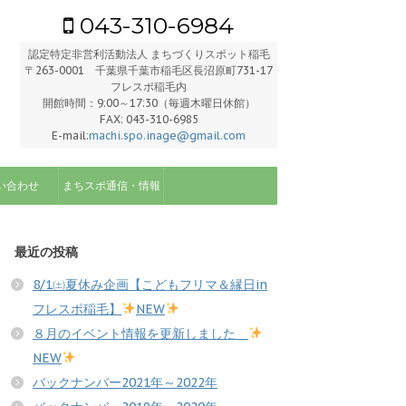
043-310-6984
認定特定非営利活動法人 まちづくりスポット稲毛
〒263-0001 千葉県千葉市稲毛区長沼原町731-17
フレスポ稲毛内
開館時間：9:00～17:30（毎週木曜日休館）
FAX: 043-310-6985
E-mail:
machi.spo.inage@gmail.com
い合わせ
まちスポ通信・情報
最近の投稿
8/1㈯夏休み企画【こどもフリマ＆縁日in
フレスポ稲毛】
NEW
８月のイベント情報を更新しました
NEW
バックナンバー2021年～2022年