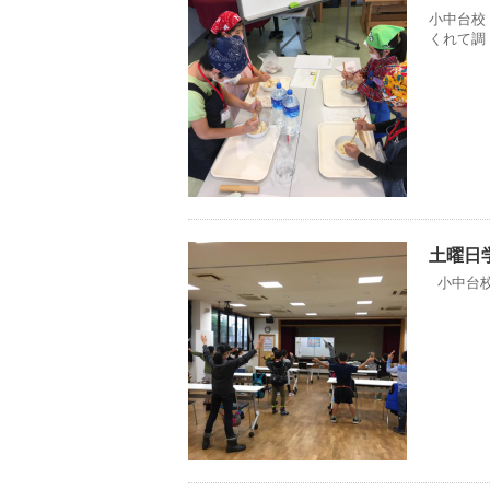
小中台校
くれて調 .
土曜日学
小中台校