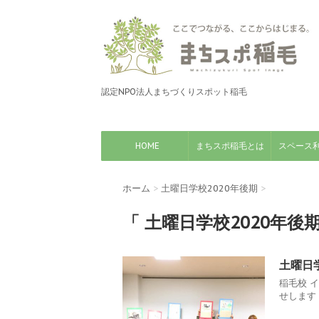
認定NPO法人まちづくりスポット稲毛
HOME
まちスポ稲毛とは
スペース
ホーム
>
土曜日学校2020年後期
>
「 土曜日学校2020年後期
土曜日学
稲毛校 
せします .