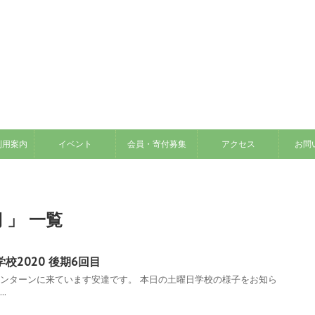
利用案内
イベント
会員・寄付募集
アクセス
お問
 」 一覧
校2020 後期6回目
インターンに来ています安達です。 本日の土曜日学校の様子をお知ら
..