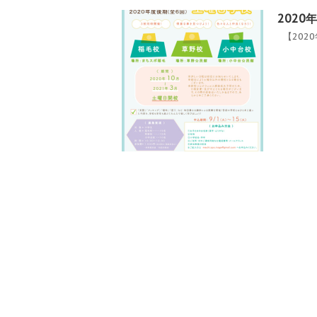
202
【202