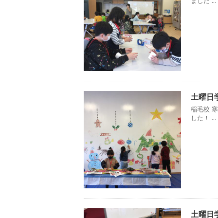
ました ...
土曜日学
稲毛校 
した！ ...
土曜日