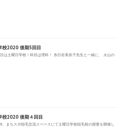
校2020 後期5回目
本日は土曜日学校！科目は理科！ 糸日谷美奈子先生と一緒に、 火山の
校2020 後期４回目
1/9、まちスポ稲毛交流スペースにて土曜日学校稲毛校の授業を開催し