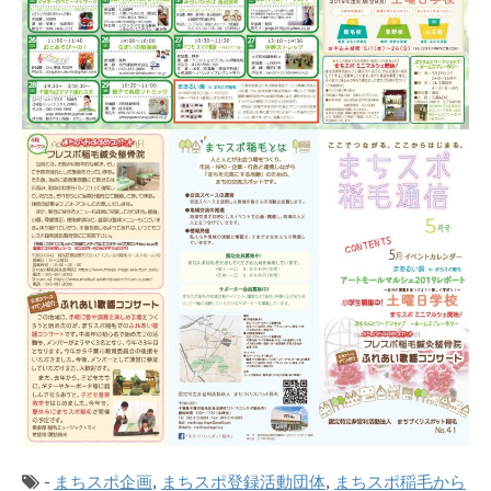
-
まちスポ企画
,
まちスポ登録活動団体
,
まちスポ稲毛から