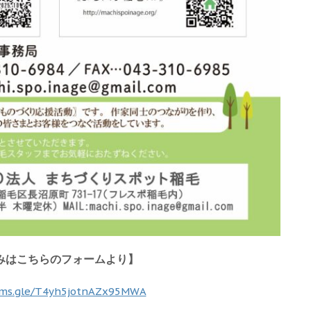
みはこちらのフォームより】
orms.gle/T4yh5jotnAZx95MWA