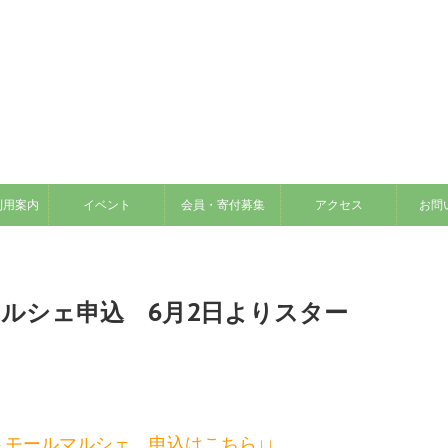
利用案内
イベント
会員・寄付募集
アクセス
お問
マルシェ申込 6月2日よりスター
ートモールマルシェ 申込はこちら↓↓