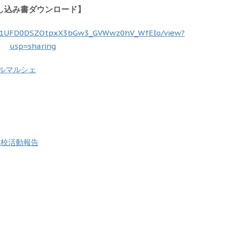
し込み書ダウンロード】
le/d/1UFD0DSZOtpxX3bGw3_GVWwz0hV_WfEIo/view?
usp=sharing
モールマルシェ
学校活動報告