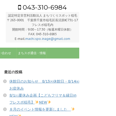
043-310-6984
認定特定非営利活動法人 まちづくりスポット稲毛
〒263-0001 千葉県千葉市稲毛区長沼原町731-17
フレスポ稲毛内
開館時間：9:00～17:30（毎週木曜日休館）
FAX: 043-310-6985
E-mail:
machi.spo.inage@gmail.com
い合わせ
まちスポ通信・情報
最近の投稿
休館日のお知らせ 8/13㈭休館日・8/14㈮
お盆休み
8/1㈯夏休み企画【こどもフリマ＆縁日in
フレスポ稲毛】
NEW
８月のイベント情報を更新しました