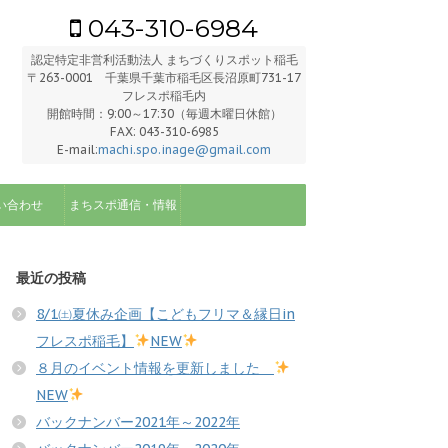
043-310-6984
認定特定非営利活動法人 まちづくりスポット稲毛
〒263-0001 千葉県千葉市稲毛区長沼原町731-17
フレスポ稲毛内
開館時間：9:00～17:30（毎週木曜日休館）
FAX: 043-310-6985
E-mail:
machi.spo.inage@gmail.com
い合わせ
まちスポ通信・情報
最近の投稿
8/1㈯夏休み企画【こどもフリマ＆縁日in
フレスポ稲毛】
NEW
８月のイベント情報を更新しました
NEW
バックナンバー2021年～2022年