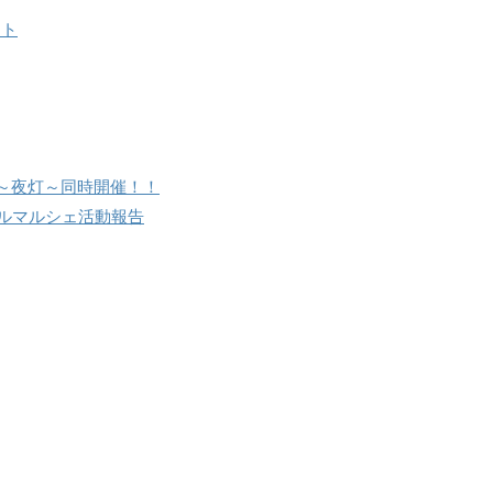
ント
土)～夜灯～同時開催！！
モールマルシェ活動報告