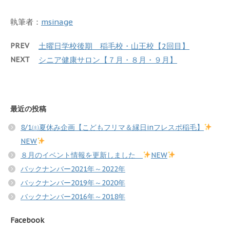
執筆者：
msinage
PREV
土曜日学校後期 稲毛校・山王校【2回目】
NEXT
シニア健康サロン【７月・８月・９月】
最近の投稿
8/1㈯夏休み企画【こどもフリマ＆縁日inフレスポ稲毛】
NEW
８月のイベント情報を更新しました
NEW
バックナンバー2021年～2022年
バックナンバー2019年～2020年
バックナンバー2016年～2018年
Facebook