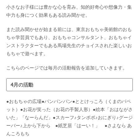
小さなお子様には豊かな心を育み、知的好奇心や想像力・集
中力も身につく効果もある読み聞かせ。
また読み聞かせが始まる前には、東京おもちゃ美術館のおも
ちゃ学芸員でもあり、おもちゃコンサルタント、おもちゃイ
ンストラクターでもある馬場先生のチョイスされた楽しいお
もちゃで遊べます。
こちらのページでは毎月の活動報告を追加していきます。
4月の活動
●おもちゃの広場●パンパンパン●ととけっころ（くまのパペ
ット）●お花が笑った（お花の手製人形）●絵本「おはながさ
いた」「なーらんだ」●スカーフ♪タンポポ♪おにぎり♪グージ
ーバー♪上から下から ●紙芝居「はーい！」 ●さよなら あ
んころもち