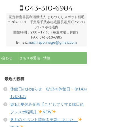
043-310-6984
認定特定非営利活動法人 まちづくりスポット稲毛
〒263-0001 千葉県千葉市稲毛区長沼原町731-17
フレスポ稲毛内
開館時間：9:00～17:30（毎週木曜日休館）
FAX: 043-310-6985
E-mail:
machi.spo.inage@gmail.com
い合わせ
まちスポ通信・情報
最近の投稿
休館日のお知らせ 8/13㈭休館日・8/14㈮
お盆休み
8/1㈯夏休み企画【こどもフリマ＆縁日in
フレスポ稲毛】
NEW
８月のイベント情報を更新しました