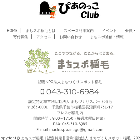
HOME
まちスポ稲毛とは
スペース利用案内
イベント
会員・
寄付募集
アクセス
お問い合わせ
まちスポ通信・情報
認定NPO法人まちづくりスポット稲毛
043-310-6984
認定特定非営利活動法人 まちづくりスポット稲毛
〒263-0001 千葉県千葉市稲毛区長沼原町731-17
フレスポ稲毛内
開館時間：9:00～17:30（毎週木曜日休館）
FAX: 043-310-6985
E-mail:
machi.spo.inage@gmail.com
Copyright© まちスポ稲毛｜認定特定非営利活動法人 まちづくりスポット稲毛 , 202