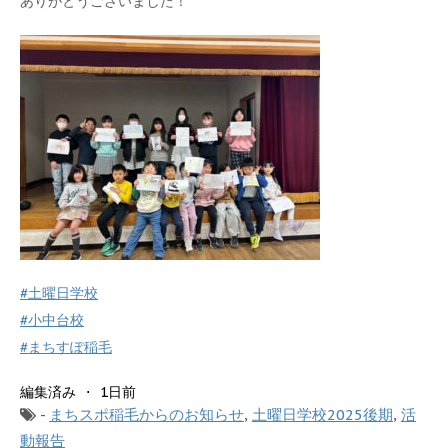
ありがとうございました！
#土曜日学校
#小中台校
#まちすぽ稲毛
1日前
編集済み ·
-
まちスポ稲毛からのお知らせ
,
土曜日学校2025後期
,
活
動報告