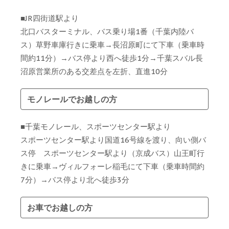
■JR四街道駅より
北口バスターミナル、バス乗り場1番（千葉内陸バ
ス）草野車庫行きに乗車→長沼原町にて下車（乗車時
間約11分）→バス停より西へ徒歩1分→千葉スバル長
沼原営業所のある交差点を左折、直進10分
モノレールでお越しの方
■千葉モノレール、スポーツセンター駅より
スポーツセンター駅より国道16号線を渡り、向い側バ
ス停 スポーツセンター駅より（京成バス）山王町行
きに乗車→ヴィルフォーレ稲毛にて下車（乗車時間約
7分）→バス停より北へ徒歩3分
お車でお越しの方